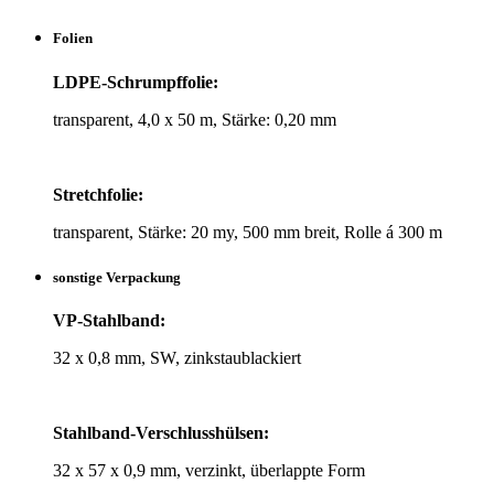
Folien
LDPE-Schrumpf­folie:
trans­pa­rent, 4,0 x 50 m, Stärke: 0,20 mm
Stretch­folie:
trans­pa­rent, Stärke: 20 my, 500 mm breit, Rolle á 300 m
sons­tige Verpackung
VP-Stahl­band:
32 x 0,8 mm, SW, zinkstaublackiert
Stahl­band-Ver­schluss­hülsen:
32 x 57 x 0,9 mm, ver­zinkt, über­lappte Form