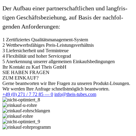
Der Aufbau einer part­ner­schaft­li­chen und lang­fris­
tigen Geschäfts­be­zie­hung, auf Basis der nach­fol­
genden Anforderungen:
1
Zer­ti­fi­ziertes Qualitätsmanagement-System
2
Wett­be­werbs­fä­higes Preis-Leistungsverhältnis
3
Lie­fer­si­cher­heit und Termintreue
4
Fle­xi­bi­lität und hoher Servicegrad
5
Aner­ken­nung unserer all­ge­meinen Einkaufsbedingungen
Ihr Kon­takt zu Karl Theis GmbH
SIE HABEN FRAGEN
ZUM EINKAUF?
Gerne beant­worten wir Ihre Fragen zu unseren Pro­dukt-Lösungen.
Wir werden Ihre Anfrage schnellst­mög­lich beantworten.
+49 (0) 271 / 7 72 85 — 0
info@theis-tubes.com