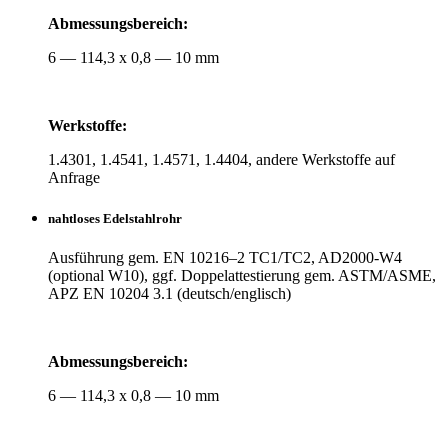
Abmes­sungs­be­reich:
6 — 114,3 x 0,8 — 10 mm
Werk­stoffe:
1.4301, 1.4541, 1.4571, 1.4404, andere Werk­stoffe auf
Anfrage
naht­loses Edelstahlrohr
Aus­füh­rung gem. EN 10216–2 TC1/TC2, AD2000-W4
(optional W10), ggf. Dop­pel­at­tes­tie­rung gem. ASTM/ASME,
APZ EN 10204 3.1 (deutsch/englisch)
Abmes­sungs­be­reich:
6 — 114,3 x 0,8 — 10 mm