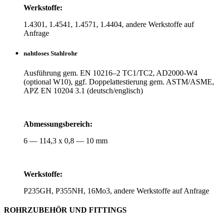
Werk­stoffe:
1.4301, 1.4541, 1.4571, 1.4404, andere Werk­stoffe auf
Anfrage
naht­loses Stahlrohr
Aus­füh­rung gem. EN 10216–2 TC1/TC2, AD2000-W4
(optional W10), ggf. Dop­pel­at­tes­tie­rung gem. ASTM/ASME,
APZ EN 10204 3.1 (deutsch/englisch)
Abmes­sungs­be­reich:
6 — 114,3 x 0,8 — 10 mm
Werk­stoffe:
P235GH, P355NH, 16Mo3, andere Werk­stoffe auf Anfrage
ROHR­ZU­BEHÖR UND FITTINGS