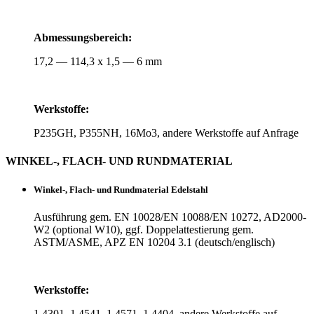
Abmes­sungs­be­reich:
17,2 — 114,3 x 1,5 — 6 mm
Werk­stoffe:
P235GH, P355NH, 16Mo3, andere Werk­stoffe auf Anfrage
WINKEL‑, FLACH- UND RUNDMATERIAL
Winkel‑, Flach- und Rund­ma­te­rial Edelstahl
Aus­füh­rung gem. EN 10028/EN 10088/EN 10272, AD2000-
W2 (optional W10), ggf. Dop­pel­at­tes­tie­rung gem.
ASTM/ASME, APZ EN 10204 3.1 (deutsch/englisch)
Werk­stoffe:
1.4301, 1.4541, 1.4571, 1.4404, andere Werk­stoffe auf