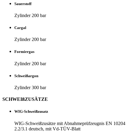
Sau­er­stoff
Zylinder 200 bar
Cargal
Zylinder 200 bar
For­miergas
Zylinder 200 bar
Schweißargon
Zylinder 300 bar
SCHWEIß­ZU­SÄTZE
WIG-Schweiß­zu­satz
WIG-Schweiß­zu­sätze mit Abnah­me­prüf­zeugnis EN 10204
2.2/3.1 deutsch, mit Vd-TÜV-Blatt