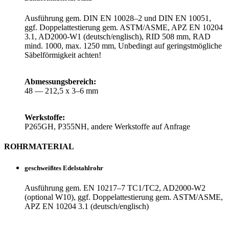
Aus­füh­rung gem. DIN EN 10028–2 und DIN EN 10051,
ggf. Dop­pel­at­tes­tie­rung gem. ASTM/ASME, APZ EN 10204
3.1, AD2000-W1 (deutsch/englisch), RID 508 mm, RAD
mind. 1000, max. 1250 mm, Unbe­dingt auf geringst­mög­liche
Säbel­för­mig­keit achten!
Abmes­sungs­be­reich:
48 — 212,5 x 3–6 mm
Werk­stoffe:
P265GH, P355NH, andere Werk­stoffe auf Anfrage
ROHR­MA­TE­RIAL
geschweißtes Edel­stahl­rohr
Aus­füh­rung gem. EN 10217–7 TC1/TC2, AD2000-W2
(optional W10), ggf. Dop­pel­at­tes­tie­rung gem. ASTM/ASME,
APZ EN 10204 3.1 (deutsch/englisch)