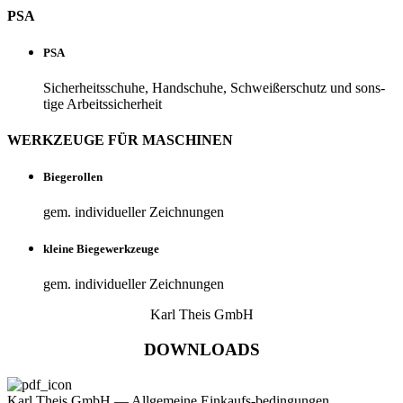
PSA
PSA
Sicher­heits­schuhe, Hand­schuhe, Schwei­ßer­schutz und sons­
tige Arbeitssicherheit
WERK­ZEUGE FÜR MASCHINEN
Bie­ge­rollen
gem. indi­vi­du­eller Zeichnungen
kleine Bie­ge­werk­zeuge
gem. indi­vi­du­eller Zeichnungen
Karl Theis GmbH
DOWN­LOADS
Karl Theis GmbH — All­ge­meine Einkaufs-bedingungen