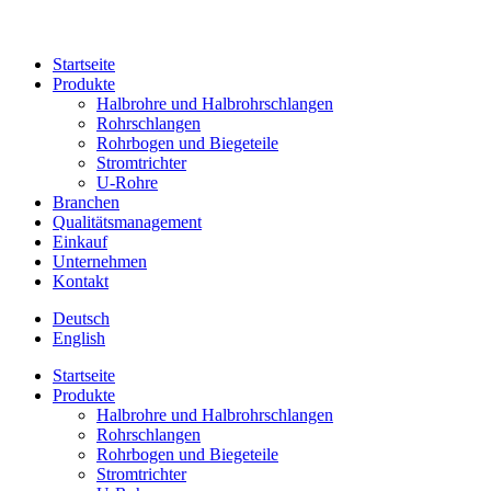
Start­seite
Pro­dukte
Halb­rohre und Halbrohrschlangen
Rohr­schlangen
Rohr­bogen und Biegeteile
Strom­trichter
U‑Rohre
Bran­chen
Qua­li­täts­ma­nage­ment
Ein­kauf
Unter­nehmen
Kon­takt
Deutsch
English
Start­seite
Pro­dukte
Halb­rohre und Halbrohrschlangen
Rohr­schlangen
Rohr­bogen und Biegeteile
Strom­trichter