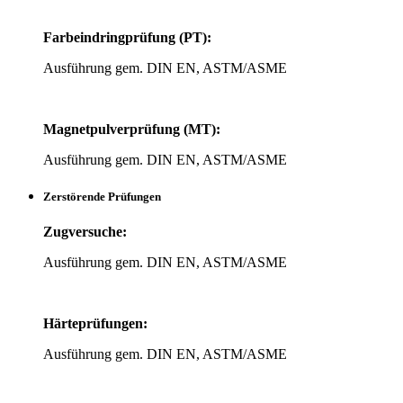
Farb­ein­dring­prü­fung (PT):
Aus­füh­rung gem. DIN EN, ASTM/ASME
Magnet­pul­ver­prü­fung (MT):
Aus­füh­rung gem. DIN EN, ASTM/ASME
Zer­stö­rende Prüfungen
Zug­ver­suche:
Aus­füh­rung gem. DIN EN, ASTM/ASME
Här­te­prü­fungen:
Aus­füh­rung gem. DIN EN, ASTM/ASME