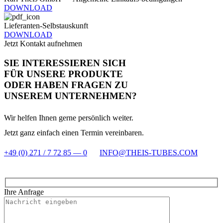
DOWN­LOAD
Lie­fe­ranten-Selbst­aus­kunft
DOWN­LOAD
Jetzt Kon­takt aufnehmen
SIE INTER­ES­SIEREN SICH
FÜR UNSERE PRO­DUKTE
ODER HABEN FRAGEN ZU
UNSEREM UNTER­NEHMEN?
Wir helfen Ihnen gerne per­sön­lich weiter.
Jetzt ganz ein­fach einen Termin vereinbaren.
+49 (0) 271 / 7 72 85 — 0
INFO@THEIS-TUBES.COM
Ihre Anfrage