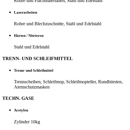
Rohre und Flach­ma­te­ria­lien, Stahl und Edelstahl
Laser­ar­beiten
Rohre und Blech­zu­schnitte, Stahl und Edelstahl
Härten / Nitrieren
Stahl und Edelstahl
TRENN- UND SCHLEIFMITTEL
Trenn- und Schleifmittel
Trenn­scheiben, Schleifmop, Schleifmopteller, Rund­bürsten,
Atemschutzmasken
TECHN. GASE
Ace­tylen
Zylinder 10kg