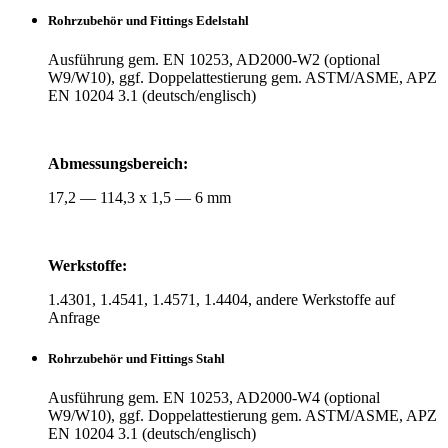
Rohr­zu­behör und Fit­tings Edelstahl
Aus­füh­rung gem. EN 10253, AD2000-W2 (optional
W9/W10), ggf. Dop­pel­at­tes­tie­rung gem. ASTM/ASME, APZ
EN 10204 3.1 (deutsch/englisch)
Abmes­sungs­be­reich:
17,2 — 114,3 x 1,5 — 6 mm
Werk­stoffe:
1.4301, 1.4541, 1.4571, 1.4404, andere Werk­stoffe auf
Anfrage
Rohr­zu­behör und Fit­tings Stahl
Aus­füh­rung gem. EN 10253, AD2000-W4 (optional
W9/W10), ggf. Dop­pel­at­tes­tie­rung gem. ASTM/ASME, APZ
EN 10204 3.1 (deutsch/englisch)