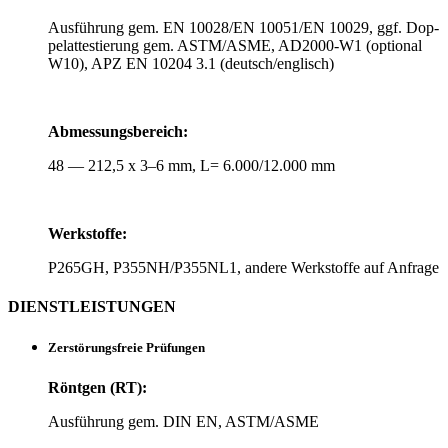
Aus­füh­rung gem. EN 10028/EN 10051/EN 10029, ggf. Dop­
pel­at­tes­tie­rung gem. ASTM/ASME, AD2000-W1 (optional
W10), APZ EN 10204 3.1 (deutsch/englisch)
Abmes­sungs­be­reich:
48 — 212,5 x 3–6 mm, L= 6.000/12.000 mm
Werk­stoffe:
P265GH, P355NH/P355NL1, andere Werk­stoffe auf Anfrage
DIENST­LEIS­TUNGEN
Zer­stö­rungs­freie Prüfungen
Röntgen (RT):
Aus­füh­rung gem. DIN EN, ASTM/ASME