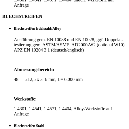
Anfrage
BLECH­STREIFEN
Blech­streifen Edelstahl/Alloy
Aus­füh­rung gem. EN 10088 und EN 10028, ggf. Dop­pel­at­
tes­tie­rung gem. ASTM/ASME, AD2000-W2 (optional W10),
APZ EN 10204 3.1 (deutsch/englisch)
Abmes­sungs­be­reich:
48 — 212,5 x 3–6 mm, L= 6.000 mm
Werk­stoffe:
1.4301, 1.4541, 1.4571, 1.4404, Alloy-Werk­stoffe auf
Anfrage
Blech­streifen Stahl