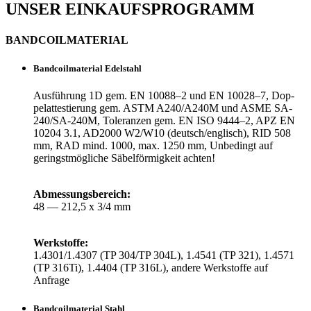
UNSER EIN­KAUFS­PRO­GRAMM
BAND­COIL­MA­TE­RIAL
Band­coil­ma­te­rial Edelstahl
Aus­füh­rung 1D gem. EN 10088–2 und EN 10028–7, Dop­
pel­at­tes­tie­rung gem. ASTM A240/A240M und ASME SA-
240/SA-240M, Tole­ranzen gem. EN ISO 9444–2, APZ EN
10204 3.1, AD2000 W2/W10 (deutsch/englisch), RID 508
mm, RAD mind. 1000, max. 1250 mm, Unbe­dingt auf
geringst­mög­liche Säbel­för­mig­keit achten!
Abmes­sungs­be­reich:
48 — 212,5 x 3/4 mm
Werk­stoffe:
1.4301/1.4307 (TP 304/TP 304L), 1.4541 (TP 321), 1.4571
(TP 316Ti), 1.4404 (TP 316L), andere Werk­stoffe auf
Anfrage
Band­coil­ma­te­rial Stahl