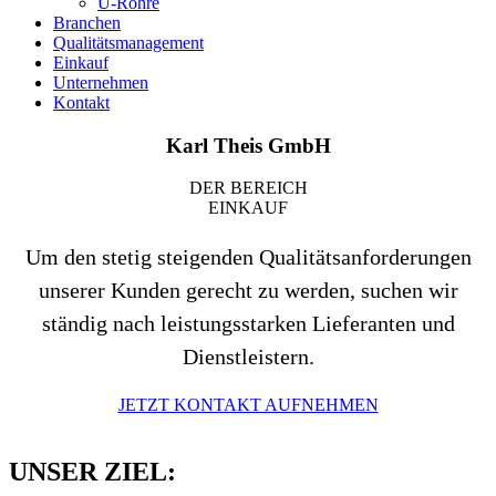
U‑Rohre
Bran­chen
Qua­li­täts­ma­nage­ment
Ein­kauf
Unter­nehmen
Kon­takt
Karl Theis GmbH
DER BEREICH
EIN­KAUF
Um den stetig stei­genden Qua­li­täts­an­for­de­rungen
unserer Kunden gerecht zu werden, suchen wir
ständig nach leis­tungs­starken Lie­fe­ranten und
Dienstleistern.
JETZT KON­TAKT AUFNEHMEN
UNSER ZIEL: